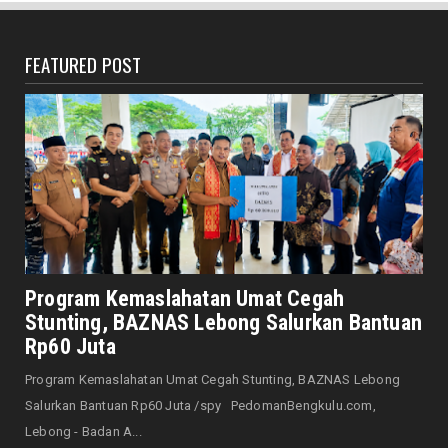
Bengkulu Dorong Regener...
August 10, 2026
FEATURED POST
DAERAH
6 Bulan Gaji Tak Dibayar, Jurnalis Nekat
Gugat Perusahaan Me...
August 10, 2026
JELAJAH
Negara dan Wilayah Ini Disebut dalam Al-
Qur’an, Indonesia Te...
August 10, 2026
DAERAH
Kebakaran di Nusa Indah Kota Bengkulu
Program Kemaslahatan Umat Cegah
Nyaris Memakan Korban ...
Stunting, BAZNAS Lebong Salurkan Bantuan
August 10, 2026
Rp60 Juta
DAERAH
Program Kemaslahatan Umat Cegah Stunting, BAZNAS Lebong
DLH dan Damkar Kolaborasi Jaga Keasrian
Salurkan Bantuan Rp60 Juta /spy PedomanBengkulu.com,
Taman Kota di Musim ...
Lebong - Badan A...
August 10, 2026