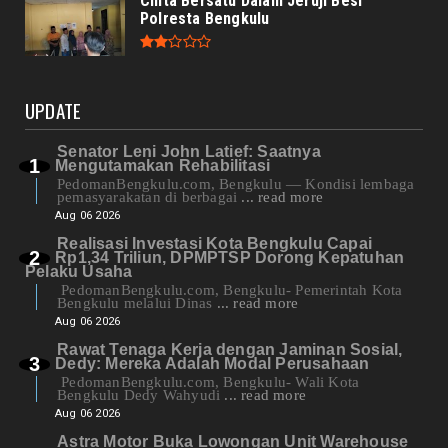
Cinta Bersatu Dalam Jeruji Besi
Polresta Bengkulu
UPDATE
Senator Leni John Latief: Saatnya
Mengutamakan Rehabilitasi
PedomanBengkulu.com, Bengkulu — Kondisi lembaga
pemasyarakatan di berbagai
... read more
Aug 06 2026
Realisasi Investasi Kota Bengkulu Capai
Rp1,34 Triliun, DPMPTSP Dorong Kepatuhan
Pelaku Usaha
PedomanBengkulu.com, Bengkulu- Pemerintah Kota
Bengkulu melalui Dinas
... read more
Aug 06 2026
Rawat Tenaga Kerja dengan Jaminan Sosial,
Dedy: Mereka Adalah Modal Perusahaan
PedomanBengkulu.com, Bengkulu- Wali Kota
Bengkulu Dedy Wahyudi
... read more
Aug 06 2026
Astra Motor Buka Lowongan Unit Warehouse