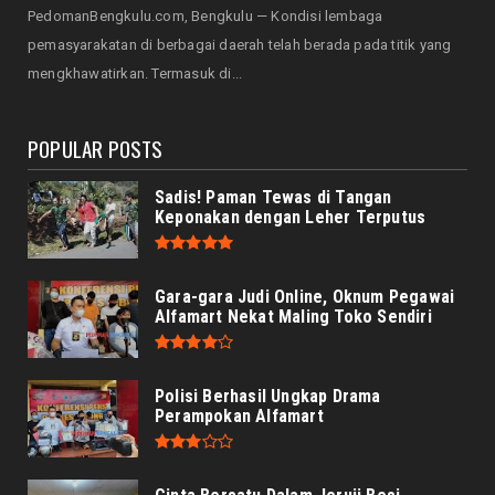
PedomanBengkulu.com, Bengkulu — Kondisi lembaga
NASIONAL
pemasyarakatan di berbagai daerah telah berada pada titik yang
Menjadi Tuan Rumah Sidang Tahunan MPR RI
mengkhawatirkan. Termasuk di...
dan Sidang Bersama...
August 05, 2026
POPULAR POSTS
Sadis! Paman Tewas di Tangan
Keponakan dengan Leher Terputus
Gara-gara Judi Online, Oknum Pegawai
Alfamart Nekat Maling Toko Sendiri
Polisi Berhasil Ungkap Drama
Perampokan Alfamart