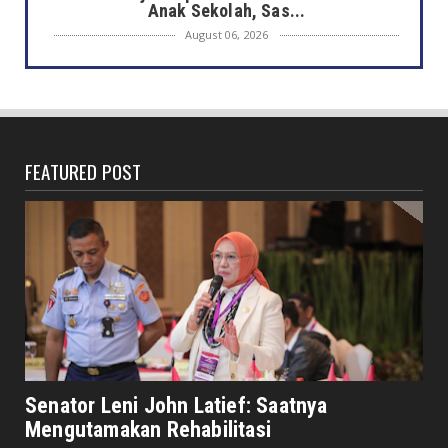
Anak Sekolah, Sas...
August 06, 2026
DAERAH
Heboh Bak Kunjungan Presiden, Walikota
Dedy Tinjau Cek Keseh...
August 06, 2026
FEATURED POST
HONDA
Lebih Pasti dengan Kampas Rem Asli Honda,
Pengereman Maksima...
August 06, 2026
HOTEL MERCURE
Mercure Bengkulu Hadirkan Staycation
Ramah Keluarga, Tamu Da...
August 05, 2026
EKONOMI
Hotel Santika Bengkulu Hadirkan Promo HUT
Senator Leni John Latief: Saatnya
ke-81 RI, Kamar Mu...
Mengutamakan Rehabilitasi
August 05, 2026