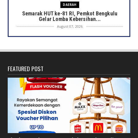
DAERAH
Semarak HUT ke-81 RI, Pemkot Bengkulu
Gelar Lomba Kebersihan...
August 07, 2026
DAERAH
Jaga Kehormatan Simbol Negara, Walikota:
Jangan Pasang Bende...
August 07, 2026
FEATURED POST
DAERAH
Bersama Forkopimda, Walikota – Wawali
Bagikan 5.000 Bendera ...
August 07, 2026
JELAJAH
Saat Amal Masjid Keliru, Nasib Negeri
Mengharu-biru
August 07, 2026
HONDA