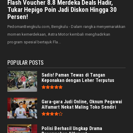
Honda CUV e: Motor Listrik Canggih, Penuh
Flash Voucher 8.8 Merdeka Deals Hadir,
Keunggulan dan Sia...
Tukar Hepigo Poin Jadi Diskon Hingga 30
August 07, 2026
Persen!
HONDA
PedomanBengkulu.com, Bengkulu - Dalam rangka menyemarakkan
Servis Bukan Saat Rusak: Astra Motor
momen kemerdekaan, Astra Motor kembali menghadirkan
Bengkulu Ingatkan Penti...
program spesial bertajuk Fla...
August 07, 2026
POPULAR POSTS
Sadis! Paman Tewas di Tangan
Keponakan dengan Leher Terputus
Gara-gara Judi Online, Oknum Pegawai
Alfamart Nekat Maling Toko Sendiri
Polisi Berhasil Ungkap Drama