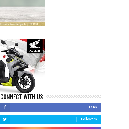
CONNECT WITH US
Fans
Followers