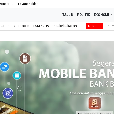
Donasi
Layanan Iklan
TAJUK
POLITIK
EKONOMI
N 19 Pascakebakaran
Sampaikan Undangan Sidang Ber
Nasional