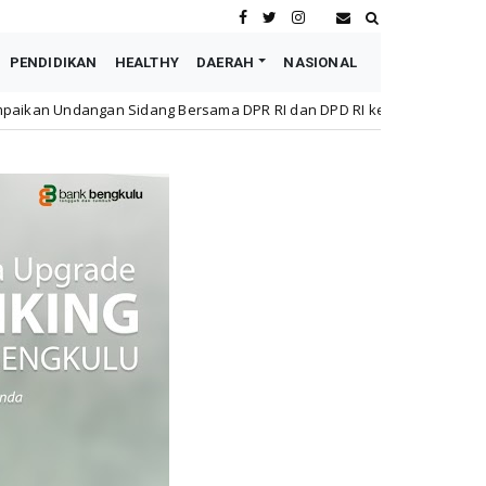
PENDIDIKAN
HEALTHY
DAERAH
NASIONAL
sama DPR RI dan DPD RI kepada Wapres Boediono, Sultan: Beliau T