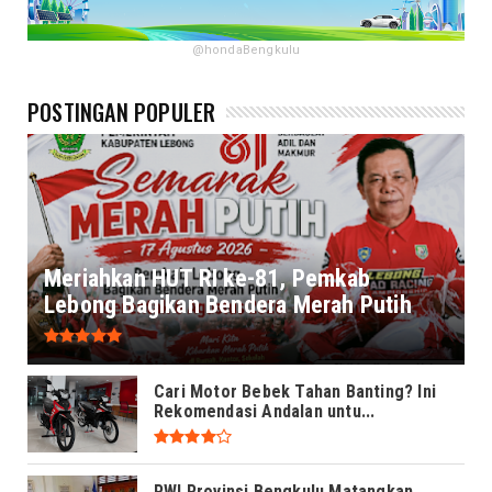
@hondaBengkulu
POSTINGAN POPULER
Meriahkan HUT RI ke-81, Pemkab
Lebong Bagikan Bendera Merah Putih
Cari Motor Bebek Tahan Banting? Ini
Rekomendasi Andalan untu...
PWI Provinsi Bengkulu Matangkan