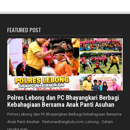
Bersama Forkopimda, Walikota – Wawali
Bagikan 5.000 Bendera ...
August 07, 2026
FEATURED POST
JELAJAH
Saat Amal Masjid Keliru, Nasib Negeri
Mengharu-biru
August 07, 2026
HONDA
Honda CUV e: Motor Listrik Canggih, Penuh
Keunggulan dan Sia...
August 07, 2026
NASIONAL
Senator Leni John Latief: Saatnya
Polres Lebong dan PC Bhayangkari Berbagi
Mengutamakan Rehabilitasi
Kebahagiaan Bersama Anak Panti Asuhan
August 06, 2026
Polres Lebong dan PC Bhayangkari Berbagi Kebahagiaan Bersama
NASIONAL
Anak Panti Asuhan PedomanBengkulu.com, Lebong - Dalam
Prabowo Apresiasi Teknologi Genteng Ramah
rangka men...