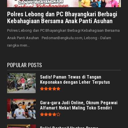
NASIONAL
Senator Leni John Latief: Saatnya
Polres Lebong dan PC Bhayangkari Berbagi
Mengutamakan Rehabilitasi
Kebahagiaan Bersama Anak Panti Asuhan
August 06, 2026
Polres Lebong dan PC Bhayangkari Berbagi Kebahagiaan Bersama
NASIONAL
Anak Panti Asuhan PedomanBengkulu.com, Lebong - Dalam
Prabowo Apresiasi Teknologi Genteng Ramah
rangka men...
Lingkungan BRIN, M...
August 06, 2026
POPULAR POSTS
Sadis! Paman Tewas di Tangan
Keponakan dengan Leher Terputus
Gara-gara Judi Online, Oknum Pegawai
Alfamart Nekat Maling Toko Sendiri