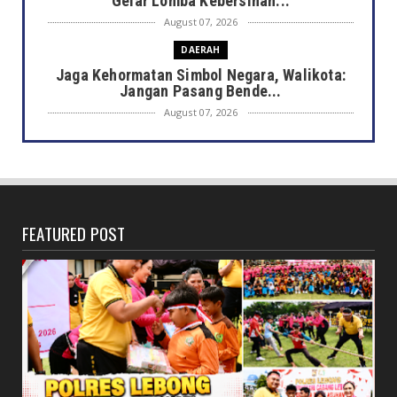
Gelar Lomba Kebersihan...
August 07, 2026
DAERAH
Jaga Kehormatan Simbol Negara, Walikota:
Jangan Pasang Bende...
August 07, 2026
DAERAH
Bersama Forkopimda, Walikota – Wawali
Bagikan 5.000 Bendera ...
August 07, 2026
FEATURED POST
JELAJAH
Saat Amal Masjid Keliru, Nasib Negeri
Mengharu-biru
August 07, 2026
HONDA
Honda CUV e: Motor Listrik Canggih, Penuh
Keunggulan dan Sia...
August 07, 2026