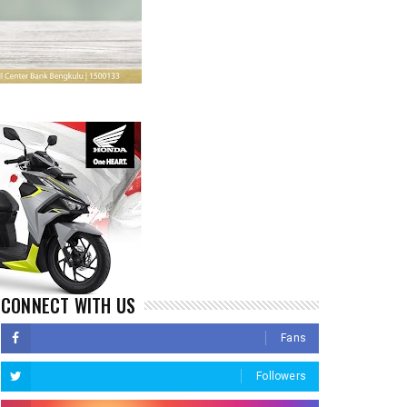
CONNECT WITH US
Fans
Followers