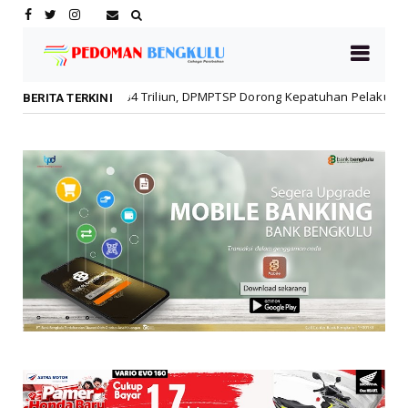
iliun, DPMPTSP Dorong Kepatuhan Pelaku Usaha
Rawat T
Daerah
BERITA TERKINI