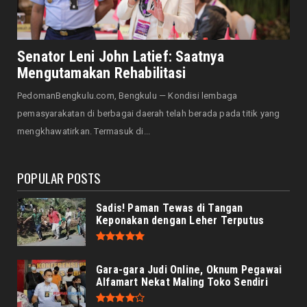
August 05, 2026
EKONOMI
Hotel Santika Bengkulu Hadirkan Promo HUT
Senator Leni John Latief: Saatnya
ke-81 RI, Kamar Mu...
Mengutamakan Rehabilitasi
August 05, 2026
PedomanBengkulu.com, Bengkulu — Kondisi lembaga
NASIONAL
pemasyarakatan di berbagai daerah telah berada pada titik yang
Menjadi Tuan Rumah Sidang Tahunan MPR RI
mengkhawatirkan. Termasuk di...
dan Sidang Bersama...
August 05, 2026
POPULAR POSTS
Sadis! Paman Tewas di Tangan
Keponakan dengan Leher Terputus
Gara-gara Judi Online, Oknum Pegawai
Alfamart Nekat Maling Toko Sendiri