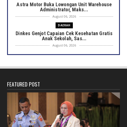
Astra Motor Buka Lowongan Unit Warehouse
Administrator, Maks...
August 06, 2026
DAERAH
Dinkes Genjot Capaian Cek Kesehatan Gratis
Anak Sekolah, Sas...
August 06, 2026
DAERAH
Heboh Bak Kunjungan Presiden, Walikota
Dedy Tinjau Cek Keseh...
August 06, 2026
FEATURED POST
HONDA
Lebih Pasti dengan Kampas Rem Asli Honda,
Pengereman Maksima...
August 06, 2026
HOTEL MERCURE
Mercure Bengkulu Hadirkan Staycation
Ramah Keluarga, Tamu Da...