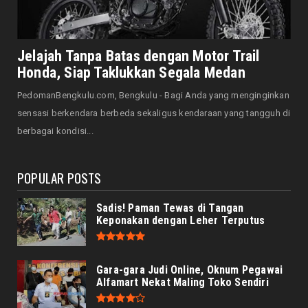
August 07, 2026
JELAJAH
Saat Amal Masjid Keliru, Nasib Negeri
Jelajah Tanpa Batas dengan Motor Trail
Mengharu-biru
Honda, Siap Taklukkan Segala Medan
August 07, 2026
PedomanBengkulu.com, Bengkulu - Bagi Anda yang menginginkan
HONDA
sensasi berkendara berbeda sekaligus kendaraan yang tangguh di
Honda CUV e: Motor Listrik Canggih, Penuh
berbagai kondisi...
Keunggulan dan Sia...
August 07, 2026
POPULAR POSTS
Sadis! Paman Tewas di Tangan
Keponakan dengan Leher Terputus
Gara-gara Judi Online, Oknum Pegawai
Alfamart Nekat Maling Toko Sendiri