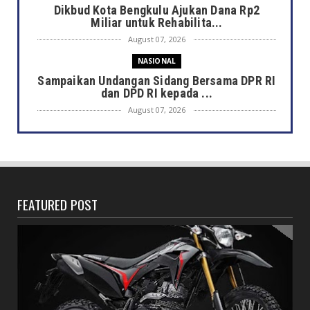
Dikbud Kota Bengkulu Ajukan Dana Rp2
Miliar untuk Rehabilita...
August 07, 2026
NASIONAL
Sampaikan Undangan Sidang Bersama DPR RI
dan DPD RI kepada ...
August 07, 2026
DAERAH
Semarak HUT ke-81 RI, Pemkot Bengkulu
Gelar Lomba Kebersihan...
August 07, 2026
FEATURED POST
DAERAH
Jaga Kehormatan Simbol Negara, Walikota:
Jangan Pasang Bende...
August 07, 2026
DAERAH
Bersama Forkopimda, Walikota – Wawali
Bagikan 5.000 Bendera ...