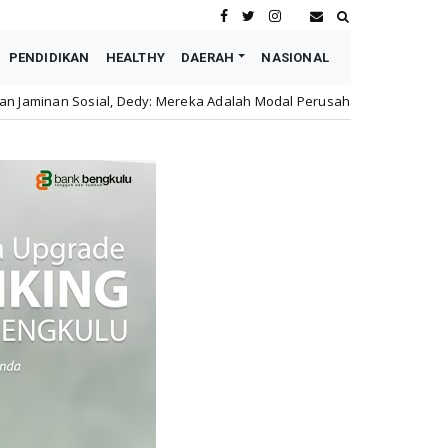
PENDIDIKAN
HEALTHY
DAERAH
NASIONAL
Mereka Adalah Modal Perusahaan
Astra Motor Buka Low
honda