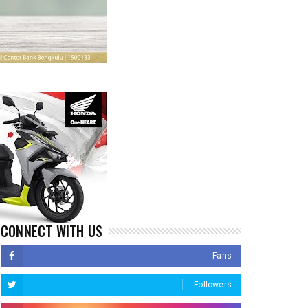
CONNECT WITH US
Fans
Followers