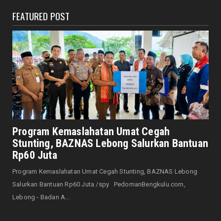
FEATURED POST
DAERAH
6 Bulan Gaji Tak Dibayar, Jurnalis Nekat
Gugat Perusahaan Me...
August 10, 2026
JELAJAH
Negara dan Wilayah Ini Disebut dalam Al-
Qur’an, Indonesia Te...
August 10, 2026
DAERAH
Kebakaran di Nusa Indah Kota Bengkulu
Program Kemaslahatan Umat Cegah
Nyaris Memakan Korban ...
Stunting, BAZNAS Lebong Salurkan Bantuan
August 10, 2026
Rp60 Juta
DAERAH
Program Kemaslahatan Umat Cegah Stunting, BAZNAS Lebong
DLH dan Damkar Kolaborasi Jaga Keasrian
Salurkan Bantuan Rp60 Juta /spy PedomanBengkulu.com,
Taman Kota di Musim ...
Lebong - Badan A...
August 10, 2026