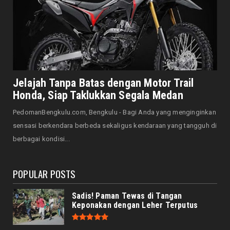
DAERAH
Bersama Forkopimda, Walikota – Wawali
Bagikan 5.000 Bendera ...
August 07, 2026
JELAJAH
Saat Amal Masjid Keliru, Nasib Negeri
Jelajah Tanpa Batas dengan Motor Trail
Mengharu-biru
Honda, Siap Taklukkan Segala Medan
August 07, 2026
PedomanBengkulu.com, Bengkulu - Bagi Anda yang menginginkan
HONDA
sensasi berkendara berbeda sekaligus kendaraan yang tangguh di
Honda CUV e: Motor Listrik Canggih, Penuh
berbagai kondisi...
Keunggulan dan Sia...
August 07, 2026
POPULAR POSTS
Sadis! Paman Tewas di Tangan
Keponakan dengan Leher Terputus