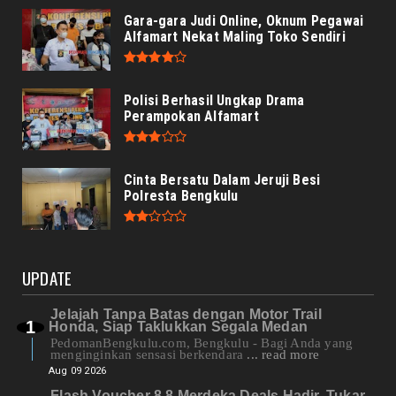
Gara-gara Judi Online, Oknum Pegawai
Alfamart Nekat Maling Toko Sendiri
Polisi Berhasil Ungkap Drama
Perampokan Alfamart
Cinta Bersatu Dalam Jeruji Besi
Polresta Bengkulu
UPDATE
Jelajah Tanpa Batas dengan Motor Trail
Honda, Siap Taklukkan Segala Medan
PedomanBengkulu.com, Bengkulu - Bagi Anda yang
menginginkan sensasi berkendara
... read more
Aug 09 2026
Flash Voucher 8.8 Merdeka Deals Hadir, Tukar