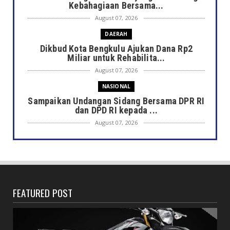
Kebahagiaan Bersama...
August 07, 2026
DAERAH
Dikbud Kota Bengkulu Ajukan Dana Rp2
Miliar untuk Rehabilita...
August 07, 2026
NASIONAL
Sampaikan Undangan Sidang Bersama DPR RI
dan DPD RI kepada ...
August 07, 2026
DAERAH
Semarak HUT ke-81 RI, Pemkot Bengkulu
Gelar Lomba Kebersihan...
August 07, 2026
FEATURED POST
DAERAH
Jaga Kehormatan Simbol Negara, Walikota:
Jangan Pasang Bende...
August 07, 2026