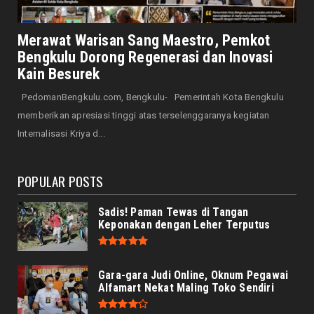
DAERAH
Road to HKAN 2026, Asisten III Pemkot
Bengkulu Ikut Melepasl...
Merawat Warisan Sang Maestro, Pemkot
Bengkulu Dorong Regenerasi dan Inovasi
August 09, 2026
Kain Besurek
HONDA
Jelajah Tanpa Batas dengan Motor Trail
PedomanBengkulu.com, Bengkulu- Pemerintah Kota Bengkulu
Honda, Siap Taklukkan...
memberikan apresiasi tinggi atas terselenggaranya kegiatan
August 09, 2026
Internalisasi Kriya d...
POPULAR POSTS
Sadis! Paman Tewas di Tangan
Keponakan dengan Leher Terputus
Gara-gara Judi Online, Oknum Pegawai
Alfamart Nekat Maling Toko Sendiri