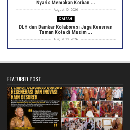
Nyaris Memakan Korban ...
August 10, 2026
DAERAH
DLH dan Damkar Kolaborasi Jaga Keasrian
Taman Kota di Musim ...
August 10, 2026
DAERAH
Miris, Pelajar Mabuk Bawa Sajam
August 10, 2026
HONDA
FEATURED POST
Lebih dari Sekadar Chatbot, Amanda Menjadi
Asisten Digital ...
August 10, 2026
JELAJAH
Saat Amal Masjid Keliru, Nasib Negeri
Mengharu-biru (Bagi...
August 10, 2026