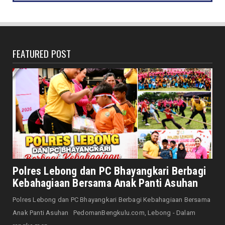
DAERAH
Bersama Forkopimda, Walikota – Wawali
Bagikan 5.000 Bendera ...
August 07, 2026
FEATURED POST
JELAJAH
Saat Amal Masjid Keliru, Nasib Negeri
Mengharu-biru
August 07, 2026
HONDA
Honda CUV e: Motor Listrik Canggih, Penuh
Keunggulan dan Sia...
August 07, 2026
NASIONAL
Senator Leni John Latief: Saatnya
Polres Lebong dan PC Bhayangkari Berbagi
Mengutamakan Rehabilitasi
Kebahagiaan Bersama Anak Panti Asuhan
August 06, 2026
Polres Lebong dan PC Bhayangkari Berbagi Kebahagiaan Bersama
NASIONAL
Anak Panti Asuhan PedomanBengkulu.com, Lebong - Dalam
Prabowo Apresiasi Teknologi Genteng Ramah