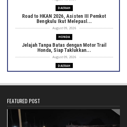
DAERAH
Road to HKAN 2026, Asisten III Pemkot
Bengkulu Ikut Melepasl...
August 09, 2026
HONDA
Jelajah Tanpa Batas dengan Motor Trail
Honda, Siap Taklukkan...
August 09, 2026
DAERAH
Mengenal Tradisi Sarafal Anam
August 08, 2026
DAERAH
Pemkot Salurkan Bantuan Sembako untuk
FEATURED POST
Korban Kebakaran di Pe...
August 08, 2026
DAERAH
Layanan Poliklinik Jantung RSHD Dihentikan