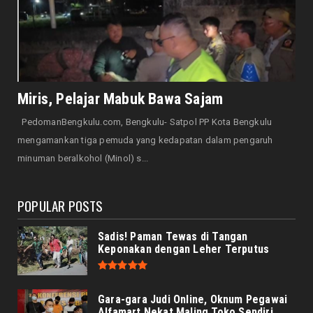
Sementara, Ini Pe...
August 08, 2026
DAERAH
Sambut HUT ke-81 RI, Dikbud Gelar
Perlombaan Antar Pelajar
Miris, Pelajar Mabuk Bawa Sajam
August 08, 2026
PedomanBengkulu.com, Bengkulu- Satpol PP Kota Bengkulu
DAERAH
Diklat Calon Paskibraka Provinsi Bengkulu
mengamankan tiga pemuda yang kedapatan dalam pengaruh
2026 Resmi Dimula...
minuman beralkohol (Minol) s...
August 08, 2026
POPULAR POSTS
Sadis! Paman Tewas di Tangan
Keponakan dengan Leher Terputus
Gara-gara Judi Online, Oknum Pegawai
Alfamart Nekat Maling Toko Sendiri