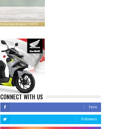
CONNECT WITH US
Fans
Followers