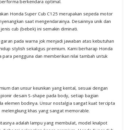
performa berkendara optimal.
takan Honda Super Cub C125 merupakan sepeda motor
nyenangkan saat mengendarainya. Desainnya unik dan
enis cub (bebek) ini semakin diminati.
egaran pada warna jok menjadi jawaban atas kebutuhan
hidup stylish sekaligus premium. Kami berharap Honda
 para pengguna dan memberikan nilai tambah untuk
mium dan unsur keunikan yang kental, sesuai dengan
i pionir desain S-shape pada body, setiap bagian
a elemen bodinya. Unsur nostalgia sangat kuat tercipta
n melengkung khas yang sangat memorable.
alitasnya adalah lampu yang membulat, model knalpot