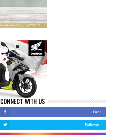
CONNECT WITH US
Fans
Followers