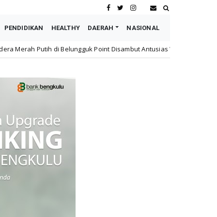
PENDIDIKAN
HEALTHY
DAERAH
NASIONAL
elungguk Point Disambut Antusias Warga
Saat Amal Masj
Jelajah