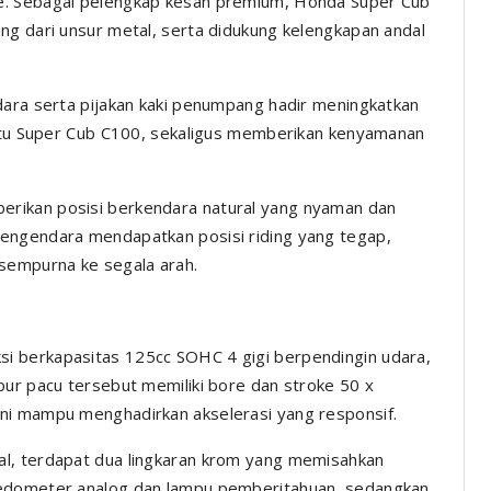
e. Sebagai pelengkap kesan premium, Honda Super Cub
ng dari unsur metal, serta didukung kelengkapan andal
dara serta pijakan kaki penumpang hadir meningkatkan
aitu Super Cub C100, sekaligus memberikan kenyamanan
rikan posisi berkendara natural yang nyaman dan
engendara mendapatkan posisi riding yang tegap,
 sempurna ke segala arah.
i berkapasitas 125cc SOHC 4 gigi berpendingin udara,
pur pacu tersebut memiliki bore dan stroke 50 x
ni mampu menghadirkan akselerasi yang responsif.
l, terdapat dua lingkaran krom yang memisahkan
eedometer analog dan lampu pemberitahuan, sedangkan