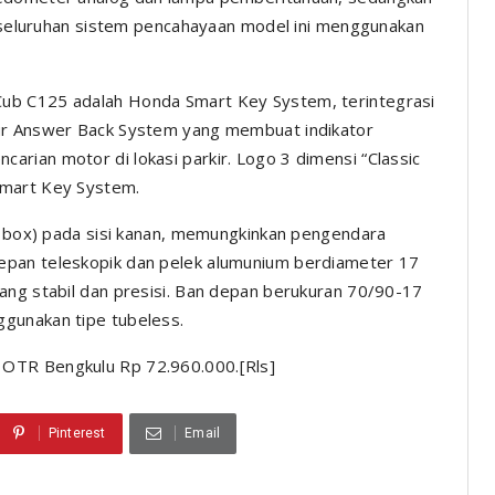
 Keseluruhan sistem pencahayaan model ini menggunakan
ub C125 adalah Honda Smart Key System, terintegrasi
tur Answer Back System yang membuat indikator
rian motor di lokasi parkir. Logo 3 dimensi “Classic
Smart Key System.
ol box) pada sisi kanan, memungkinkan pengendara
epan teleskopik dan pelek alumunium berdiameter 17
ang stabil dan presisi. Ban depan berukuran 70/90-17
gunakan tipe tubeless.
OTR Bengkulu Rp 72.960.000.[Rls]
Pinterest
Email