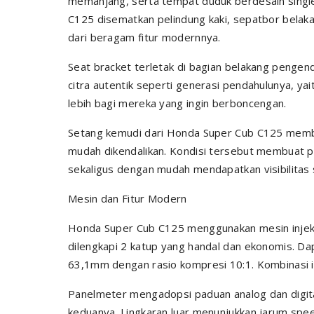
memanjang, serta tempat duduk berdesain singl
C125 disematkan pelindung kaki, sepatbor belaka
dari beragam fitur modernnya.
Seat bracket terletak di bagian belakang pengen
citra autentik seperti generasi pendahulunya, y
lebih bagi mereka yang ingin berboncengan.
Setang kemudi dari Honda Super Cub C125 membe
mudah dikendalikan. Kondisi tersebut membuat p
sekaligus dengan mudah mendapatkan visibilitas
Mesin dan Fitur Modern
Honda Super Cub C125 menggunakan mesin injeks
dilengkapi 2 katup yang handal dan ekonomis. Da
63,1mm dengan rasio kompresi 10:1. Kombinasi i
Panelmeter mengadopsi paduan analog dan digita
keduanya. Lingkaran luar menunjukkan jarum sp