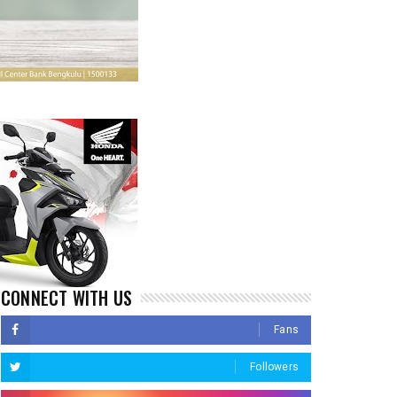
CONNECT WITH US
Fans
Followers