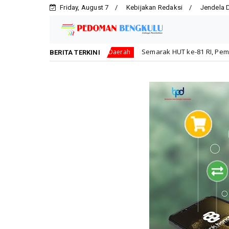
Friday, August 7
Kebijakan Redaksi
Jendela 
n
Semarak HUT ke-81 RI, Pemkot Bengkulu Gelar Lomba
Daerah
BERITA TERKINI