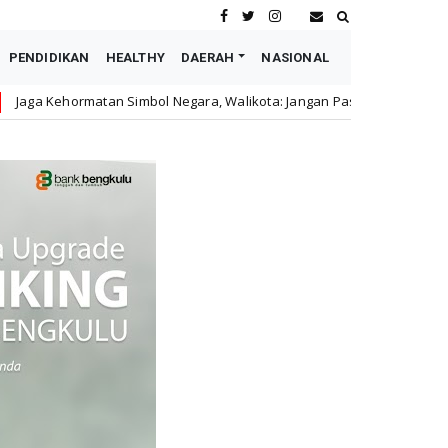
PENDIDIKAN
HEALTHY
DAERAH
NASIONAL
l Negara, Walikota: Jangan Pasang Bendera Lusuh dan Robek
Da