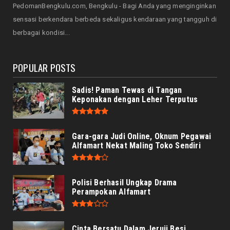
PedomanBengkulu.com, Bengkulu - Bagi Anda yang menginginkan
HONDA
sensasi berkendara berbeda sekaligus kendaraan yang tangguh di
Honda CUV e: Motor Listrik Canggih, Penuh
berbagai kondisi...
Keunggulan dan Sia...
August 07, 2026
POPULAR POSTS
Sadis! Paman Tewas di Tangan
Keponakan dengan Leher Terputus
Gara-gara Judi Online, Oknum Pegawai
Alfamart Nekat Maling Toko Sendiri
Polisi Berhasil Ungkap Drama
Perampokan Alfamart
Cinta Bersatu Dalam Jeruji Besi