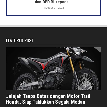
dan DPD RI kepada ...
August 07, 2026
DAERAH
Semarak HUT ke-81 RI, Pemkot Bengkulu
Gelar Lomba Kebersihan...
August 07, 2026
FEATURED POST
DAERAH
Jaga Kehormatan Simbol Negara, Walikota:
Jangan Pasang Bende...
August 07, 2026
DAERAH
Bersama Forkopimda, Walikota – Wawali
Bagikan 5.000 Bendera ...
August 07, 2026
JELAJAH
Saat Amal Masjid Keliru, Nasib Negeri
Jelajah Tanpa Batas dengan Motor Trail
Mengharu-biru
Honda, Siap Taklukkan Segala Medan
August 07, 2026