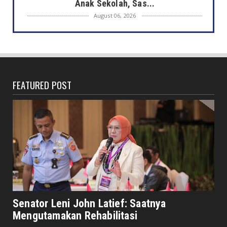
Anak Sekolah, Sas...
August 06, 2026
DAERAH
Heboh Bak Kunjungan Presiden, Walikota
Dedy Tinjau Cek Keseh...
August 06, 2026
FEATURED POST
HONDA
Lebih Pasti dengan Kampas Rem Asli Honda,
Pengereman Maksima...
August 06, 2026
HOTEL MERCURE
Mercure Bengkulu Hadirkan Staycation
Ramah Keluarga, Tamu Da...
August 05, 2026
EKONOMI
Hotel Santika Bengkulu Hadirkan Promo HUT
Senator Leni John Latief: Saatnya
ke-81 RI, Kamar Mu...
Mengutamakan Rehabilitasi
August 05, 2026