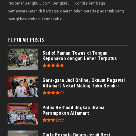
PedomanBengkulu.com, Bengkulu — Kondisi lembaga
NASIONAL
pemasyarakatan di berbagai daerah telah berada pada titik yang
Menjadi Tuan Rumah Sidang Tahunan MPR RI
mengkhawatirkan. Termasuk di...
dan Sidang Bersama...
August 05, 2026
POPULAR POSTS
Sadis! Paman Tewas di Tangan
Keponakan dengan Leher Terputus
Gara-gara Judi Online, Oknum Pegawai
Alfamart Nekat Maling Toko Sendiri
Polisi Berhasil Ungkap Drama
Perampokan Alfamart
Cinta Bersatu Dalam Jeruji Besi