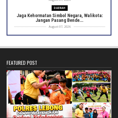
DAERAH
Jaga Kehormatan Simbol Negara, Walikota:
Jangan Pasang Bende...
August 07, 2026
DAERAH
Bersama Forkopimda, Walikota – Wawali
Bagikan 5.000 Bendera ...
August 07, 2026
FEATURED POST
JELAJAH
Saat Amal Masjid Keliru, Nasib Negeri
Mengharu-biru
August 07, 2026
HONDA
Honda CUV e: Motor Listrik Canggih, Penuh
Keunggulan dan Sia...
August 07, 2026
NASIONAL