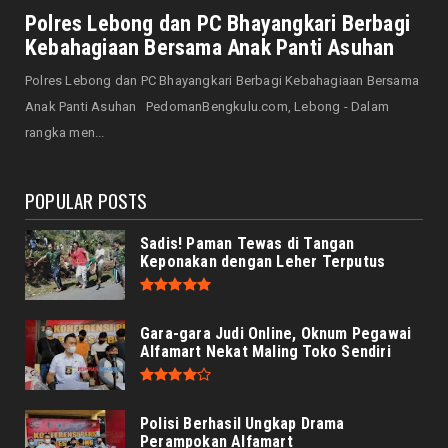
Senator Leni John Latief: Saatnya
Polres Lebong dan PC Bhayangkari Berbagi
Mengutamakan Rehabilitasi
Kebahagiaan Bersama Anak Panti Asuhan
August 06, 2026
Polres Lebong dan PC Bhayangkari Berbagi Kebahagiaan Bersama
NASIONAL
Anak Panti Asuhan PedomanBengkulu.com, Lebong - Dalam
Prabowo Apresiasi Teknologi Genteng Ramah
rangka men...
Lingkungan BRIN, M...
August 06, 2026
POPULAR POSTS
Sadis! Paman Tewas di Tangan
Keponakan dengan Leher Terputus
Gara-gara Judi Online, Oknum Pegawai
Alfamart Nekat Maling Toko Sendiri
Polisi Berhasil Ungkap Drama
Perampokan Alfamart