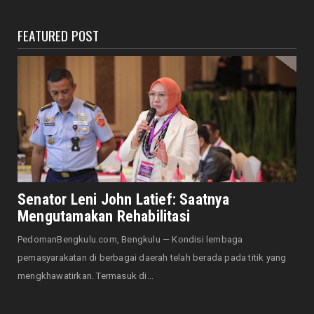
August 06, 2026
FEATURED POST
HONDA
Lebih Pasti dengan Kampas Rem Asli Honda,
Pengereman Maksima...
August 06, 2026
HOTEL MERCURE
Mercure Bengkulu Hadirkan Staycation
Ramah Keluarga, Tamu Da...
August 05, 2026
EKONOMI
Hotel Santika Bengkulu Hadirkan Promo HUT
Senator Leni John Latief: Saatnya
ke-81 RI, Kamar Mu...
Mengutamakan Rehabilitasi
August 05, 2026
PedomanBengkulu.com, Bengkulu — Kondisi lembaga
NASIONAL
pemasyarakatan di berbagai daerah telah berada pada titik yang
Menjadi Tuan Rumah Sidang Tahunan MPR RI
mengkhawatirkan. Termasuk di...
dan Sidang Bersama...
August 05, 2026