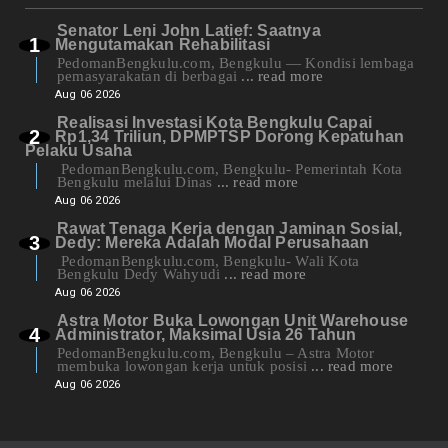
Senator Leni John Latief: Saatnya
Mengutamakan Rehabilitasi
PedomanBengkulu.com, Bengkulu — Kondisi lembaga
pemasyarakatan di berbagai
... read more
Aug 06 2026
Realisasi Investasi Kota Bengkulu Capai
Rp1,34 Triliun, DPMPTSP Dorong Kepatuhan
Pelaku Usaha
PedomanBengkulu.com, Bengkulu- Pemerintah Kota
Bengkulu melalui Dinas
... read more
Aug 06 2026
Rawat Tenaga Kerja dengan Jaminan Sosial,
Dedy: Mereka Adalah Modal Perusahaan
PedomanBengkulu.com, Bengkulu- Wali Kota
Bengkulu Dedy Wahyudi
... read more
Aug 06 2026
Astra Motor Buka Lowongan Unit Warehouse
Administrator, Maksimal Usia 26 Tahun
PedomanBengkulu.com, Bengkulu – Astra Motor
membuka lowongan kerja untuk posisi
... read more
Aug 06 2026