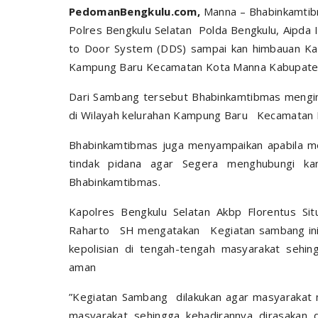
PedomanBengkulu.com,
Manna – Bhabinkamti
Polres Bengkulu Selatan Polda Bengkulu, Aipda
to Door System (DDS) sampai kan himbauan Kam
Kampung Baru Kecamatan Kota Manna Kabupaten
Dari Sambang tersebut Bhabinkamtibmas mengim
di Wilayah kelurahan Kampung Baru Kecamatan 
Bhabinkamtibmas juga menyampaikan apabila m
tindak pidana agar Segera menghubungi kan
Bhabinkamtibmas.
Kapolres Bengkulu Selatan Akbp Florentus Sit
Raharto SH mengatakan Kegiatan sambang ini d
kepolisian di tengah-tengah masyarakat sehin
aman
”Kegiatan Sambang dilakukan agar masyarakat m
masyarakat sehingga kehadirannya dirasakan 