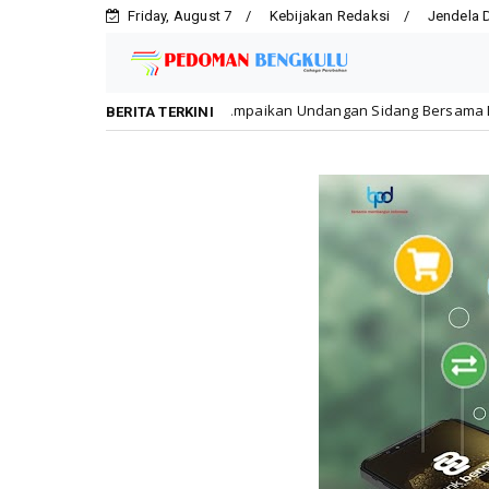
Friday, August 7
Kebijakan Redaksi
Jendela 
Sampaikan Undangan Sidang Bersama DPR RI dan DPD RI kepad
onal
BERITA TERKINI