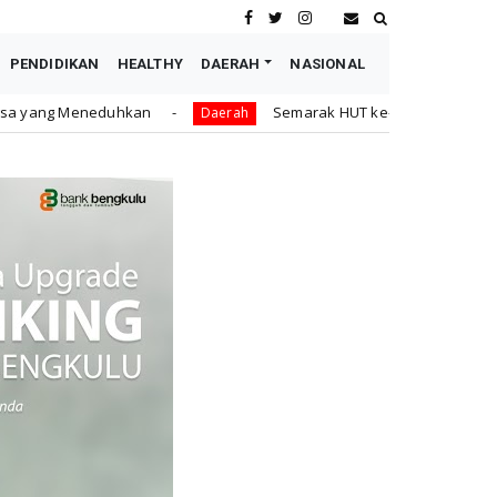
PENDIDIKAN
HEALTHY
DAERAH
NASIONAL
Semarak HUT ke-81 RI, Pemkot Bengkulu Gelar Lomba K
Daerah