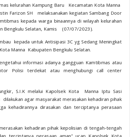
bmas kelurahan Kampung Baru Kecamatan Kota Manna
 Istin Farizon SH melaksanakan kegiatan Sambang Door
tibmas kepada warga binaannya di wilayah kelurahan
 Bengkulu Selatan, Kamis (07/07/2023).
bau kepada untuk Antisipasi 3C yg Sedang Meningkat
Kota Manna Kabupaten Bengkulu Selatan.
engetahui informasi adanya gangguan Kamtibmas atau
tor Polisi terdekat atau menghubungi call center
ungkir, S.I.K melalui Kapolsek Kota Manna Iptu Sasi
ilakukan agar masyarakat merasakan kehadiran pihak
gga kehadirannya dirasakan dan terciptanya perasaan
erasakan kehadiran pihak kepolisian di tengah-tengah
dan terciptanya perasaan aman” ucap Kapolsek Kota