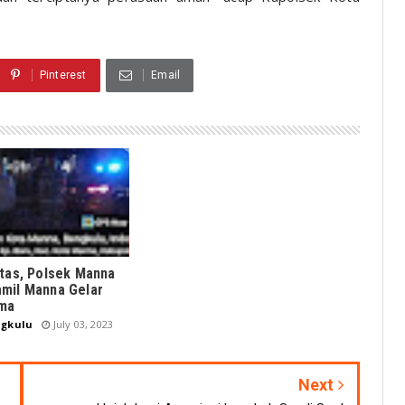
Pinterest
Email
itas, Polsek Manna
mil Manna Gelar
ama
gkulu
July 03, 2023
Next