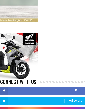
CONNECT WITH US
Fans
Followers