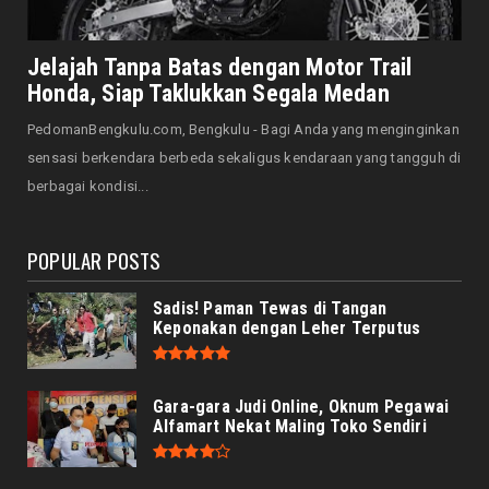
JELAJAH
Saat Amal Masjid Keliru, Nasib Negeri
Jelajah Tanpa Batas dengan Motor Trail
Mengharu-biru
Honda, Siap Taklukkan Segala Medan
August 07, 2026
PedomanBengkulu.com, Bengkulu - Bagi Anda yang menginginkan
HONDA
sensasi berkendara berbeda sekaligus kendaraan yang tangguh di
Honda CUV e: Motor Listrik Canggih, Penuh
berbagai kondisi...
Keunggulan dan Sia...
August 07, 2026
POPULAR POSTS
Sadis! Paman Tewas di Tangan
Keponakan dengan Leher Terputus
Gara-gara Judi Online, Oknum Pegawai
Alfamart Nekat Maling Toko Sendiri