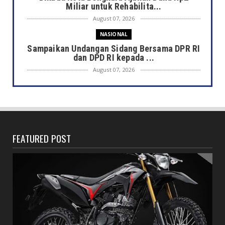
Miliar untuk Rehabilita...
August 07, 2026
NASIONAL
Sampaikan Undangan Sidang Bersama DPR RI
dan DPD RI kepada ...
August 07, 2026
DAERAH
Semarak HUT ke-81 RI, Pemkot Bengkulu
Gelar Lomba Kebersihan...
August 07, 2026
FEATURED POST
DAERAH
Jaga Kehormatan Simbol Negara, Walikota:
Jangan Pasang Bende...
August 07, 2026
DAERAH
Bersama Forkopimda, Walikota – Wawali
Bagikan 5.000 Bendera ...
August 07, 2026