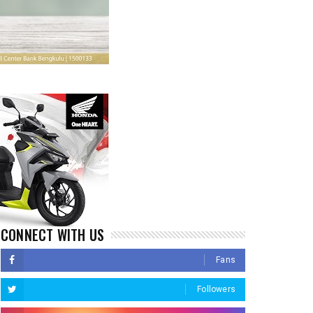
CONNECT WITH US
Fans
Followers