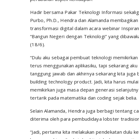
Hadir bersama Pakar Teknologi Informasi sekali
Purbo, Ph.D., Hendra dan Alamanda membagika
transformasi digital dalam acara webinar Inspi
“Bangun Negeri dengan Teknologi” yang dibawakan
(18/6).
“Dulu aku sebagai pembuat teknologi memikirka
terus menggunakan aplikasiku, tapi sekarang aku
tanggung jawab dan akhirnya sekarang kita juga 
building technology product. Jadi, kita harus mu
memikirkan juga masa depan generasi selanjutny
tertarik pada matematika dan coding sejak belia.
Selain Alamanda, Hendra juga berbagi tentang car
diterima oleh para pembudidaya lobster tradisio
“Jadi, pertama kita melakukan pendekatan dulu k