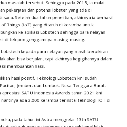
dua masalah tersebut. Sehingga pada 2015, ia mulai
an pekerjaan dan potensi lobster yang ada di
sana. Setelah dua tahun penelitian, akhirnya ia berhasil
of Things (IoT) yang ditaruh di keramba untuk
mbungkan ke aplikasi Lobstech sehingga para nelayan
asi di telepon genggamnya masing-masing.
Lobstech kepada para nelayan yang masih berpikiran
ak akan bisa berjalan, tapi akhirnya kegigihannya dalam
asil membuahkan hasil.
kan hasil positif. Teknologi Lobstech kini sudah
 Pacitan, Jember, dan Lombok, Nusa Tenggara Barat.
a apresiasi SATU Indonesia Awards tahun 2021 kini
 nantinya ada 3.000 keramba terinstal teknologi IOT di
Hendra, pada tahun ini Astra menggelar 13th SATU
 di seluruh penjuru Indonesia yang tak kenal lelah