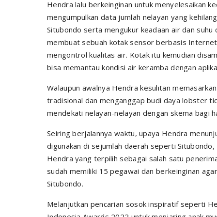
Hendra lalu berkeinginan untuk menyelesaikan ke
mengumpulkan data jumlah nelayan yang kehilang
Situbondo serta mengukur keadaan air dan suhu di 
membuat sebuah kotak sensor berbasis Internet 
mengontrol kualitas air. Kotak itu kemudian disa
bisa memantau kondisi air keramba dengan aplik
Walaupun awalnya Hendra kesulitan memasarkan 
tradisional dan menganggap budi daya lobster tid
mendekati nelayan-nelayan dengan skema bagi h
Seiring berjalannya waktu, upaya Hendra menunjuk
digunakan di sejumlah daerah seperti Situbondo,
Hendra yang terpilih sebagai salah satu penerim
sudah memiliki 15 pegawai dan berkeinginan agar
Situbondo.
Melanjutkan pencarian sosok inspiratif seperti 
Indonesia Awards 2022 untuk menjaring anak muda