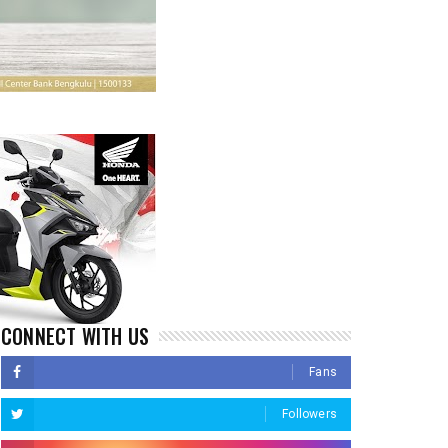
CONNECT WITH US
Fans
Followers