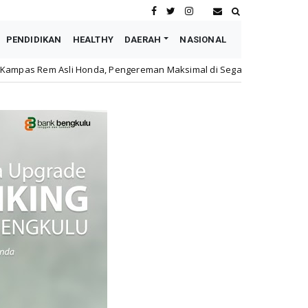
PENDIDIKAN
HEALTHY
DAERAH
NASIONAL
, Pengereman Maksimal di Segala Kondisi
Mercu
Hotel Mercure