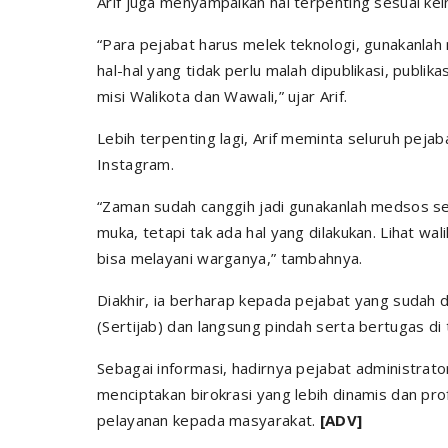
Arif juga menyampaikan hal terpenting sesuai kei
“Para pejabat harus melek teknologi, gunakanla
hal-hal yang tidak perlu malah dipublikasi, publika
misi Walikota dan Wawali,” ujar Arif.
Lebih terpenting lagi, Arif meminta seluruh pejab
Instagram.
“Zaman sudah canggih jadi gunakanlah medsos seb
muka, tetapi tak ada hal yang dilakukan. Lihat wa
bisa melayani warganya,” tambahnya.
Diakhir, ia berharap kepada pejabat yang sudah d
(Sertijab) dan langsung pindah serta bertugas di
Sebagai informasi, hadirnya pejabat administrato
menciptakan birokrasi yang lebih dinamis dan prof
pelayanan kepada masyarakat.
[ADV]