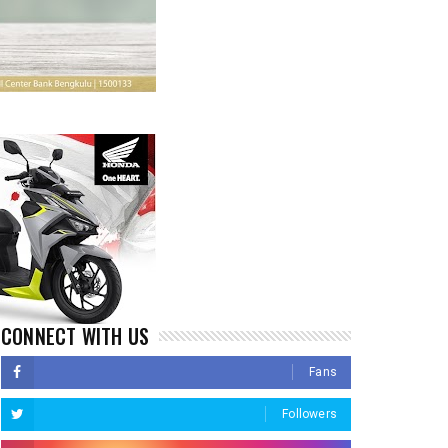
CONNECT WITH US
Fans
Followers