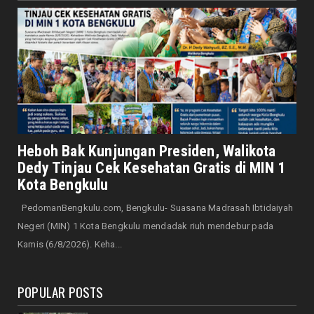
Gerakan Pembagian 5.000 Bendera Merah
Putih Dimulai Jumat In...
August 05, 2026
DAERAH
Satpol PP Kota Bengkulu Amankan Siswa
SMAN 2 Bolos Sekolah
August 05, 2026
DAERAH
Sambut HUT ke-81 RI, Walikota Ajak Warga
Heboh Bak Kunjungan Presiden, Walikota
Perkuat Gotong Royo...
Dedy Tinjau Cek Kesehatan Gratis di MIN 1
August 05, 2026
Kota Bengkulu
DAERAH
PedomanBengkulu.com, Bengkulu- Suasana Madrasah Ibtidaiyah
Momen HUT RI dan Maulid Nabi, BMA Kota
Negeri (MIN) 1 Kota Bengkulu mendadak riuh mendebur pada
Bengkulu Sambut Baik ...
Kamis (6/8/2026). Keha...
August 05, 2026
POPULAR POSTS