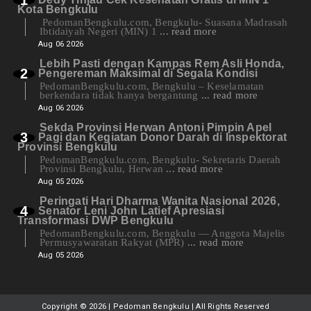
Kota Bengkulu
PedomanBengkulu.com, Bengkulu- Suasana Madrasah
Ibtidaiyah Negeri (MIN) 1
... read more
Aug 06 2026
Lebih Pasti dengan Kampas Rem Asli Honda,
Pengereman Maksimal di Segala Kondisi
PedomanBengkulu.com, Bengkulu – Keselamatan
berkendara tidak hanya bergantung
... read more
Aug 06 2026
Sekda Provinsi Herwan Antoni Pimpin Apel
Pagi dan Kegiatan Donor Darah di Inspektorat
Provinsi Bengkulu
PedomanBengkulu.com, Bengkulu- Sekretaris Daerah
Provinsi Bengkulu, Herwan
... read more
Aug 05 2026
Peringati Hari Dharma Wanita Nasional 2026,
Senator Leni John Latief Apresiasi
Transformasi DWP Bengkulu
PedomanBengkulu.com, Bengkulu — Anggota Majelis
Permusyawaratan Rakyat (MPR)
... read more
Aug 05 2026
Copyright ©
2026 | Pedoman Bengkulu | All Rights Reserved