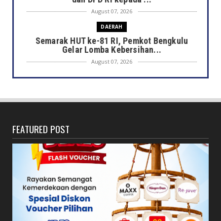
August 07, 2026
DAERAH
Semarak HUT ke-81 RI, Pemkot Bengkulu
Gelar Lomba Kebersihan...
August 07, 2026
DAERAH
Jaga Kehormatan Simbol Negara, Walikota:
Jangan Pasang Bende...
August 07, 2026
FEATURED POST
DAERAH
Bersama Forkopimda, Walikota – Wawali
Bagikan 5.000 Bendera ...
August 07, 2026
JELAJAH
Saat Amal Masjid Keliru, Nasib Negeri
Mengharu-biru
August 07, 2026