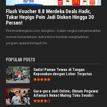
HONDA
Honda CUV e: Motor Listrik Canggih, Penuh
Flash Voucher 8.8 Merdeka Deals Hadir,
Keunggulan dan Sia...
Tukar Hepigo Poin Jadi Diskon Hingga 30
August 07, 2026
Persen!
HONDA
PedomanBengkulu.com, Bengkulu - Dalam rangka menyemarakkan
Servis Bukan Saat Rusak: Astra Motor
momen kemerdekaan, Astra Motor kembali menghadirkan
Bengkulu Ingatkan Penti...
program spesial bertajuk Fla...
August 07, 2026
POPULAR POSTS
Sadis! Paman Tewas di Tangan
Keponakan dengan Leher Terputus
Gara-gara Judi Online, Oknum Pegawai
Alfamart Nekat Maling Toko Sendiri