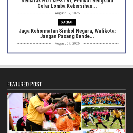
Semarak HUT ke-81 RI, Pemkot Bengkulu
Gelar Lomba Kebersihan...
August 07, 2026
DAERAH
Jaga Kehormatan Simbol Negara, Walikota:
Jangan Pasang Bende...
August 07, 2026
DAERAH
Bersama Forkopimda, Walikota – Wawali
Bagikan 5.000 Bendera ...
August 07, 2026
FEATURED POST
JELAJAH
Saat Amal Masjid Keliru, Nasib Negeri
Mengharu-biru
August 07, 2026
HONDA
Honda CUV e: Motor Listrik Canggih, Penuh
Keunggulan dan Sia...