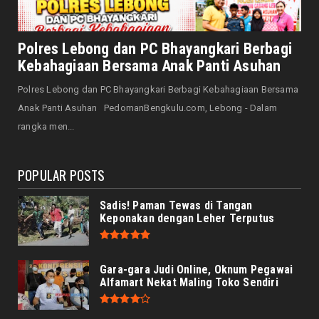
August 07, 2026
NASIONAL
Senator Leni John Latief: Saatnya
Polres Lebong dan PC Bhayangkari Berbagi
Mengutamakan Rehabilitasi
Kebahagiaan Bersama Anak Panti Asuhan
August 06, 2026
Polres Lebong dan PC Bhayangkari Berbagi Kebahagiaan Bersama
NASIONAL
Anak Panti Asuhan PedomanBengkulu.com, Lebong - Dalam
Prabowo Apresiasi Teknologi Genteng Ramah
rangka men...
Lingkungan BRIN, M...
August 06, 2026
POPULAR POSTS
Sadis! Paman Tewas di Tangan
Keponakan dengan Leher Terputus
Gara-gara Judi Online, Oknum Pegawai
Alfamart Nekat Maling Toko Sendiri