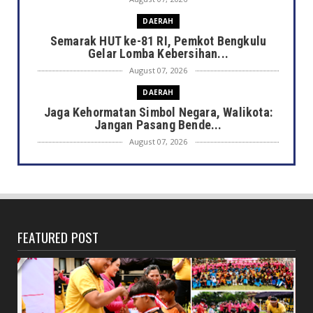
LEBONG
Polres Lebong dan PC Bhayangkari Berbagi
Kebahagiaan Bersama...
August 07, 2026
DAERAH
Dikbud Kota Bengkulu Ajukan Dana Rp2
Miliar untuk Rehabilita...
August 07, 2026
NASIONAL
Sampaikan Undangan Sidang Bersama DPR RI
dan DPD RI kepada ...
August 07, 2026
DAERAH
Semarak HUT ke-81 RI, Pemkot Bengkulu
Gelar Lomba Kebersihan...
August 07, 2026
DAERAH