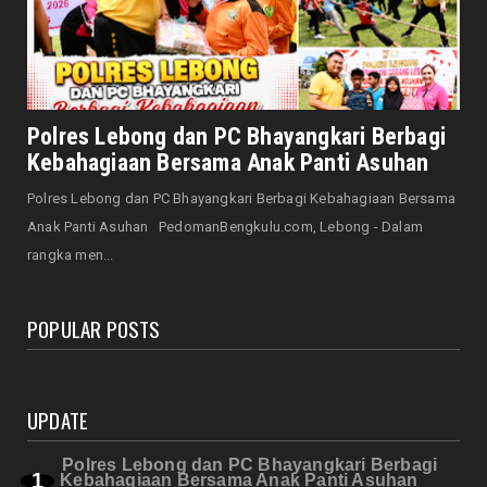
Jaga Kehormatan Simbol Negara, Walikota:
Jangan Pasang Bende...
August 07, 2026
DAERAH
Bersama Forkopimda, Walikota – Wawali
Bagikan 5.000 Bendera ...
August 07, 2026
FEATURED POST
JELAJAH
Saat Amal Masjid Keliru, Nasib Negeri
Mengharu-biru
August 07, 2026
HONDA
Honda CUV e: Motor Listrik Canggih, Penuh
Keunggulan dan Sia...
August 07, 2026
NASIONAL
Senator Leni John Latief: Saatnya
Polres Lebong dan PC Bhayangkari Berbagi
Mengutamakan Rehabilitasi