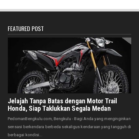
Semarak HUT ke-81 RI, Pemkot Bengkulu
Gelar Lomba Kebersihan...
August 07, 2026
FEATURED POST
DAERAH
Jaga Kehormatan Simbol Negara, Walikota:
Jangan Pasang Bende...
August 07, 2026
DAERAH
Bersama Forkopimda, Walikota – Wawali
Bagikan 5.000 Bendera ...
August 07, 2026
JELAJAH
Saat Amal Masjid Keliru, Nasib Negeri
Jelajah Tanpa Batas dengan Motor Trail
Mengharu-biru
Honda, Siap Taklukkan Segala Medan
August 07, 2026
PedomanBengkulu.com, Bengkulu - Bagi Anda yang menginginkan
HONDA
sensasi berkendara berbeda sekaligus kendaraan yang tangguh di
Honda CUV e: Motor Listrik Canggih, Penuh
berbagai kondisi...
Keunggulan dan Sia...