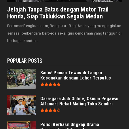
Saat Amal Masjid Keliru, Nasib Negeri
Jelajah Tanpa Batas dengan Motor Trail
Mengharu-biru
Honda, Siap Taklukkan Segala Medan
August 07, 2026
PedomanBengkulu.com, Bengkulu - Bagi Anda yang menginginkan
HONDA
sensasi berkendara berbeda sekaligus kendaraan yang tangguh di
Honda CUV e: Motor Listrik Canggih, Penuh
berbagai kondisi...
Keunggulan dan Sia...
August 07, 2026
POPULAR POSTS
Sadis! Paman Tewas di Tangan
Keponakan dengan Leher Terputus
Gara-gara Judi Online, Oknum Pegawai
Alfamart Nekat Maling Toko Sendiri
Polisi Berhasil Ungkap Drama