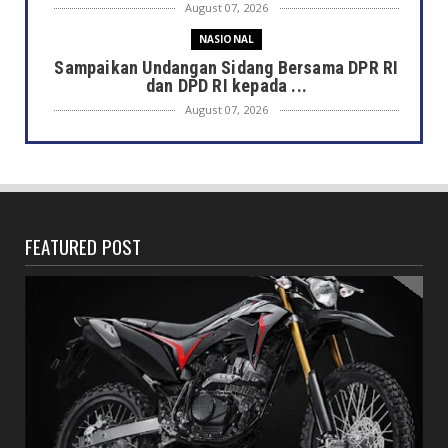
August 07, 2026
NASIONAL
Sampaikan Undangan Sidang Bersama DPR RI
dan DPD RI kepada ...
August 07, 2026
DAERAH
Semarak HUT ke-81 RI, Pemkot Bengkulu
Gelar Lomba Kebersihan...
August 07, 2026
FEATURED POST
DAERAH
Jaga Kehormatan Simbol Negara, Walikota:
Jangan Pasang Bende...
August 07, 2026
DAERAH
Bersama Forkopimda, Walikota – Wawali
Bagikan 5.000 Bendera ...
August 07, 2026
JELAJAH