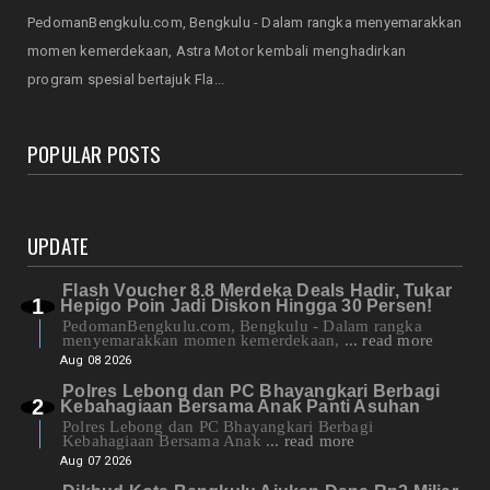
HONDA
PedomanBengkulu.com, Bengkulu - Dalam rangka menyemarakkan
Servis Bukan Saat Rusak: Astra Motor
momen kemerdekaan, Astra Motor kembali menghadirkan
Bengkulu Ingatkan Penti...
program spesial bertajuk Fla...
August 07, 2026
POPULAR POSTS
UPDATE
Flash Voucher 8.8 Merdeka Deals Hadir, Tukar
Hepigo Poin Jadi Diskon Hingga 30 Persen!
PedomanBengkulu.com, Bengkulu - Dalam rangka
menyemarakkan momen kemerdekaan,
... read more
Aug 08 2026
Polres Lebong dan PC Bhayangkari Berbagi
Kebahagiaan Bersama Anak Panti Asuhan
Polres Lebong dan PC Bhayangkari Berbagi
Kebahagiaan Bersama Anak
... read more
Aug 07 2026