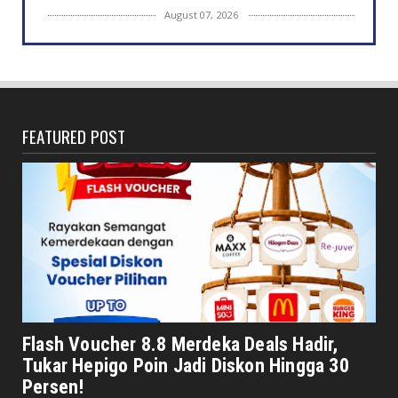
August 07, 2026
DAERAH
Jaga Kehormatan Simbol Negara, Walikota:
Jangan Pasang Bende...
August 07, 2026
FEATURED POST
DAERAH
Bersama Forkopimda, Walikota – Wawali
Bagikan 5.000 Bendera ...
August 07, 2026
JELAJAH
Saat Amal Masjid Keliru, Nasib Negeri
Mengharu-biru
August 07, 2026
HONDA
Honda CUV e: Motor Listrik Canggih, Penuh
Flash Voucher 8.8 Merdeka Deals Hadir,
Keunggulan dan Sia...
Tukar Hepigo Poin Jadi Diskon Hingga 30
August 07, 2026
Persen!