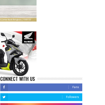
CONNECT WITH US
Fans
Followers