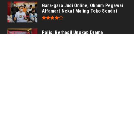
Gara-gara Judi Online, Oknum Pegawai
Alfamart Nekat Maling Toko Sendiri
Polisi Berhasil Ungkap Drama
Perampokan Alfamart
Cinta Bersatu Dalam Jeruji Besi
Polresta Bengkulu
UPDATE
Polres Lebong dan PC Bhayangkari Berbagi
Kebahagiaan Bersama Anak Panti Asuhan
Polres Lebong dan PC Bhayangkari Berbagi
Kebahagiaan Bersama Anak
... read more
Aug 07 2026
Dikbud Kota Bengkulu Ajukan Dana Rp2 Miliar