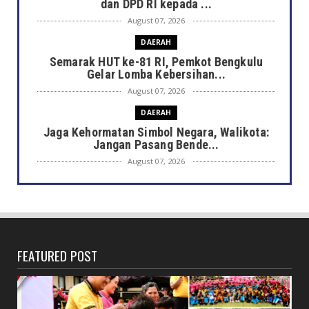
dan DPD RI kepada ...
August 07, 2026
DAERAH
Semarak HUT ke-81 RI, Pemkot Bengkulu
Gelar Lomba Kebersihan...
August 07, 2026
DAERAH
Jaga Kehormatan Simbol Negara, Walikota:
Jangan Pasang Bende...
August 07, 2026
DAERAH
Bersama Forkopimda, Walikota – Wawali
Bagikan 5.000 Bendera ...
August 07, 2026
FEATURED POST
JELAJAH
Saat Amal Masjid Keliru, Nasib Negeri
Mengharu-biru
August 07, 2026