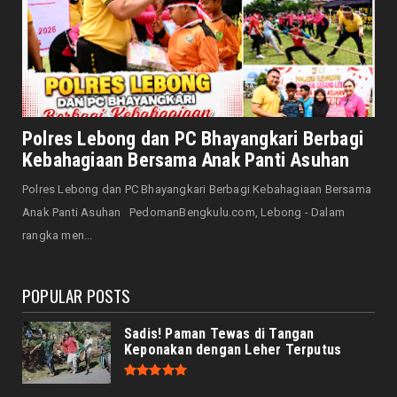
HONDA
Honda CUV e: Motor Listrik Canggih, Penuh
Keunggulan dan Sia...
August 07, 2026
NASIONAL
Senator Leni John Latief: Saatnya
Polres Lebong dan PC Bhayangkari Berbagi
Mengutamakan Rehabilitasi
Kebahagiaan Bersama Anak Panti Asuhan
August 06, 2026
Polres Lebong dan PC Bhayangkari Berbagi Kebahagiaan Bersama
NASIONAL
Anak Panti Asuhan PedomanBengkulu.com, Lebong - Dalam
Prabowo Apresiasi Teknologi Genteng Ramah
rangka men...
Lingkungan BRIN, M...
August 06, 2026
POPULAR POSTS
Sadis! Paman Tewas di Tangan
Keponakan dengan Leher Terputus