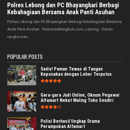
Senator Leni John Latief: Saatnya
Polres Lebong dan PC Bhayangkari Berbagi
Mengutamakan Rehabilitasi
Kebahagiaan Bersama Anak Panti Asuhan
August 06, 2026
Polres Lebong dan PC Bhayangkari Berbagi Kebahagiaan Bersama
NASIONAL
Anak Panti Asuhan PedomanBengkulu.com, Lebong - Dalam
Prabowo Apresiasi Teknologi Genteng Ramah
rangka men...
Lingkungan BRIN, M...
August 06, 2026
POPULAR POSTS
Sadis! Paman Tewas di Tangan
Keponakan dengan Leher Terputus
Gara-gara Judi Online, Oknum Pegawai
Alfamart Nekat Maling Toko Sendiri
Polisi Berhasil Ungkap Drama
Perampokan Alfamart