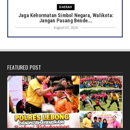
DAERAH
Jaga Kehormatan Simbol Negara, Walikota:
Jangan Pasang Bende...
August 07, 2026
DAERAH
Bersama Forkopimda, Walikota – Wawali
Bagikan 5.000 Bendera ...
August 07, 2026
FEATURED POST
JELAJAH
Saat Amal Masjid Keliru, Nasib Negeri
Mengharu-biru
August 07, 2026
HONDA
Honda CUV e: Motor Listrik Canggih, Penuh
Keunggulan dan Sia...
August 07, 2026
NASIONAL