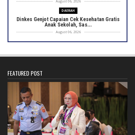
August 06, 2026
DAERAH
Dinkes Genjot Capaian Cek Kesehatan Gratis
Anak Sekolah, Sas...
August 06, 2026
DAERAH
Heboh Bak Kunjungan Presiden, Walikota
Dedy Tinjau Cek Keseh...
August 06, 2026
FEATURED POST
HONDA
Lebih Pasti dengan Kampas Rem Asli Honda,
Pengereman Maksima...
August 06, 2026
HOTEL MERCURE
Mercure Bengkulu Hadirkan Staycation
Ramah Keluarga, Tamu Da...
August 05, 2026
EKONOMI