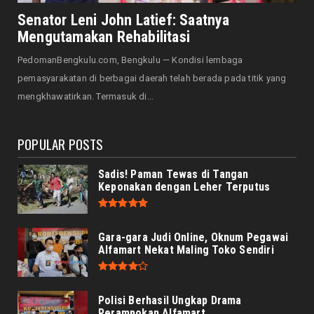
Hotel Santika Bengkulu Hadirkan Promo HUT
Senator Leni John Latief: Saatnya
ke-81 RI, Kamar Mu...
Mengutamakan Rehabilitasi
August 05, 2026
PedomanBengkulu.com, Bengkulu — Kondisi lembaga
NASIONAL
pemasyarakatan di berbagai daerah telah berada pada titik yang
Menjadi Tuan Rumah Sidang Tahunan MPR RI
mengkhawatirkan. Termasuk di...
dan Sidang Bersama...
August 05, 2026
POPULAR POSTS
Sadis! Paman Tewas di Tangan
Keponakan dengan Leher Terputus
Gara-gara Judi Online, Oknum Pegawai
Alfamart Nekat Maling Toko Sendiri
Polisi Berhasil Ungkap Drama
Perampokan Alfamart