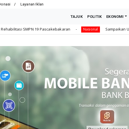
Donasi
Layanan Iklan
TAJUK
POLITIK
EKONOMI
ascakebakaran
Sampaikan Undangan Sidang Bersama D
Nasional