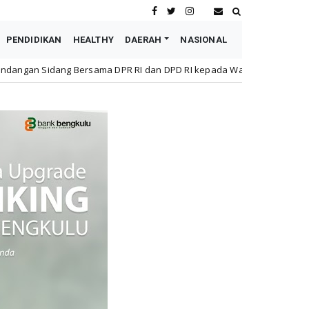
PENDIDIKAN
HEALTHY
DAERAH
NASIONAL
PR RI dan DPD RI kepada Wapres Boediono, Sultan: Beliau Tokoh B