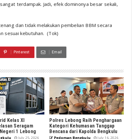
angat terdampak. Jadi, efek dominonya besar sekali,
tenang dan tidak melakukan pembelian BBM secara
an sesuai kebutuhan. (Tok)
Pinterest
Email
id Kelas XI
Polres Lebong Raih Penghargaan
elasan Seragam
Kategori Kehumasan Tanggap
Negeri 1 Lebong
Bencana dari Kapolda Bengkulu
gkulu
July 25, 2026
Pedoman Bengkulu
July 16, 2026