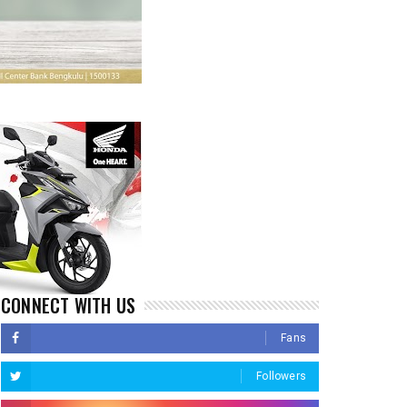
CONNECT WITH US
Fans
Followers