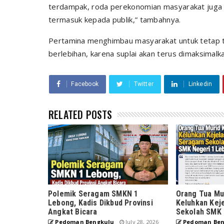
terdampak, roda perekonomian masyarakat juga s
termasuk kepada publik,” tambahnya.
Pertamina menghimbau masyarakat untuk tetap 
berlebihan, karena suplai akan terus dimaksimalk
Facebook
Twitter
Linkedin
RELATED POSTS
Polemik Seragam SMKN 1
Orang Tua Mur
Lebong, Kadis Dikbud Provinsi
Keluhkan Kej
Angkat Bicara
Sekolah SMK 
Pedoman Bengkulu
July 28, 2026
Pedoman Ben