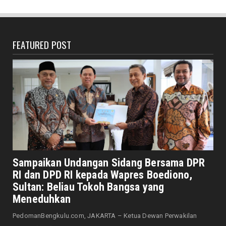
Senator Leni John Latief: Saatnya
Mengutamakan Rehabilitasi
August 06, 2026
FEATURED POST
DAERAH
Realisasi Investasi Kota Bengkulu Capai
Rp1,34 Triliun, DPMP...
August 06, 2026
DAERAH
Rawat Tenaga Kerja dengan Jaminan Sosial,
Dedy: Mereka Adala...
August 06, 2026
HONDA
Astra Motor Buka Lowongan Unit Warehouse
Sampaikan Undangan Sidang Bersama DPR
Administrator, Maks...
RI dan DPD RI kepada Wapres Boediono,
August 06, 2026
Sultan: Beliau Tokoh Bangsa yang
Meneduhkan
DAERAH
Dinkes Genjot Capaian Cek Kesehatan Gratis
PedomanBengkulu.com, JAKARTA – Ketua Dewan Perwakilan
Anak Sekolah, Sas...