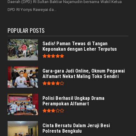
Daerah (DPD) RI Sultan Baktiar Najamudin bersama Wakil Ketua
August 06, 2026
DPD RI Yorrys Raweyai da...
POPULAR POSTS
Sadis! Paman Tewas di Tangan
Keponakan dengan Leher Terputus
Gara-gara Judi Online, Oknum Pegawai
Alfamart Nekat Maling Toko Sendiri
Polisi Berhasil Ungkap Drama
Perampokan Alfamart
Cinta Bersatu Dalam Jeruji Besi
Polresta Bengkulu