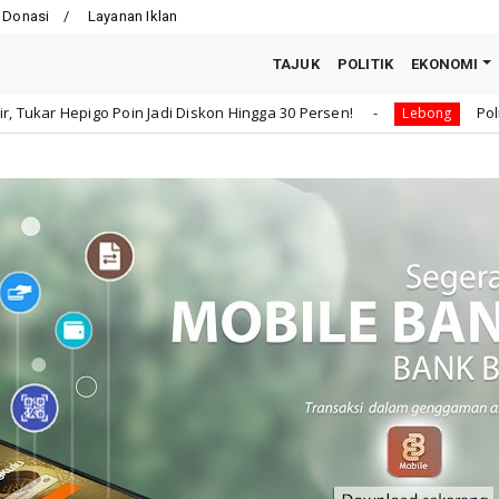
 Donasi
Layanan Iklan
TAJUK
POLITIK
EKONOMI
i Diskon Hingga 30 Persen!
Polres Lebong dan PC Bhay
Lebong