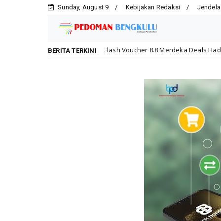
Sunday, August 9
Kebijakan Redaksi
Jendela
Flash Voucher 8.8 Merdeka Deals Hadir, Tukar Hepigo Poin Jad
honda
BERITA TERKINI