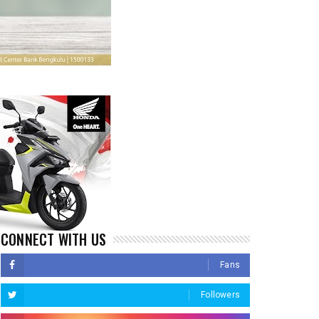
CONNECT WITH US
Fans
Followers