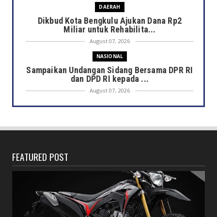
DAERAH
Dikbud Kota Bengkulu Ajukan Dana Rp2
Miliar untuk Rehabilita...
August 07, 2026
NASIONAL
Sampaikan Undangan Sidang Bersama DPR RI
dan DPD RI kepada ...
August 07, 2026
DAERAH
Semarak HUT ke-81 RI, Pemkot Bengkulu
Gelar Lomba Kebersihan...
August 07, 2026
FEATURED POST
DAERAH
Jaga Kehormatan Simbol Negara, Walikota:
Jangan Pasang Bende...
August 07, 2026
DAERAH