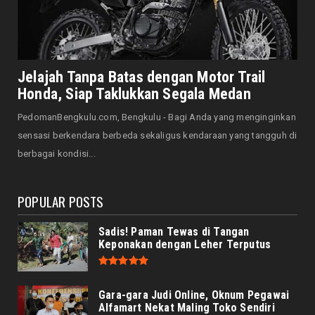
Bersama Forkopimda, Walikota – Wawali
Bagikan 5.000 Bendera ...
August 07, 2026
JELAJAH
Saat Amal Masjid Keliru, Nasib Negeri
Jelajah Tanpa Batas dengan Motor Trail
Mengharu-biru
Honda, Siap Taklukkan Segala Medan
August 07, 2026
PedomanBengkulu.com, Bengkulu - Bagi Anda yang menginginkan
HONDA
sensasi berkendara berbeda sekaligus kendaraan yang tangguh di
Honda CUV e: Motor Listrik Canggih, Penuh
berbagai kondisi...
Keunggulan dan Sia...
August 07, 2026
POPULAR POSTS
Sadis! Paman Tewas di Tangan
Keponakan dengan Leher Terputus
Gara-gara Judi Online, Oknum Pegawai
Alfamart Nekat Maling Toko Sendiri