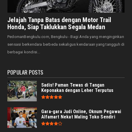
August 07, 2026
JELAJAH
Saat Amal Masjid Keliru, Nasib Negeri
Jelajah Tanpa Batas dengan Motor Trail
Mengharu-biru
Honda, Siap Taklukkan Segala Medan
August 07, 2026
PedomanBengkulu.com, Bengkulu - Bagi Anda yang menginginkan
HONDA
sensasi berkendara berbeda sekaligus kendaraan yang tangguh di
Honda CUV e: Motor Listrik Canggih, Penuh
berbagai kondisi...
Keunggulan dan Sia...
August 07, 2026
POPULAR POSTS
Sadis! Paman Tewas di Tangan
Keponakan dengan Leher Terputus
Gara-gara Judi Online, Oknum Pegawai
Alfamart Nekat Maling Toko Sendiri