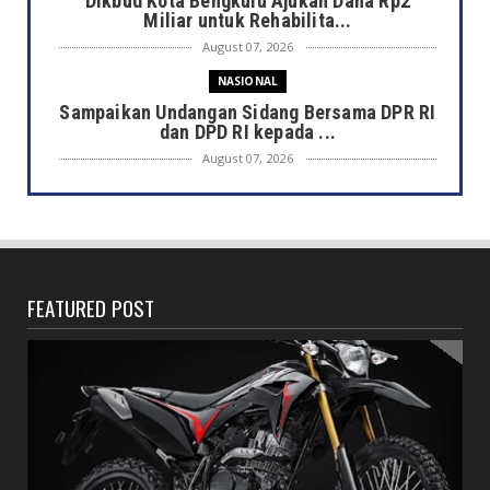
Dikbud Kota Bengkulu Ajukan Dana Rp2
Miliar untuk Rehabilita...
August 07, 2026
NASIONAL
Sampaikan Undangan Sidang Bersama DPR RI
dan DPD RI kepada ...
August 07, 2026
DAERAH
Semarak HUT ke-81 RI, Pemkot Bengkulu
Gelar Lomba Kebersihan...
August 07, 2026
FEATURED POST
DAERAH
Jaga Kehormatan Simbol Negara, Walikota:
Jangan Pasang Bende...
August 07, 2026
DAERAH
Bersama Forkopimda, Walikota – Wawali
Bagikan 5.000 Bendera ...