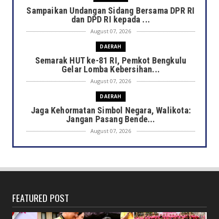
Sampaikan Undangan Sidang Bersama DPR RI
dan DPD RI kepada ...
August 07, 2026
DAERAH
Semarak HUT ke-81 RI, Pemkot Bengkulu
Gelar Lomba Kebersihan...
August 07, 2026
DAERAH
Jaga Kehormatan Simbol Negara, Walikota:
Jangan Pasang Bende...
August 07, 2026
DAERAH
Bersama Forkopimda, Walikota – Wawali
Bagikan 5.000 Bendera ...
August 07, 2026
FEATURED POST
JELAJAH
Saat Amal Masjid Keliru, Nasib Negeri
Mengharu-biru