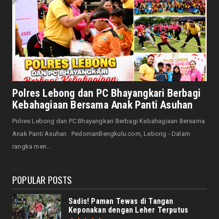
August 07, 2026
HONDA
Honda CUV e: Motor Listrik Canggih, Penuh
Keunggulan dan Sia...
August 07, 2026
NASIONAL
Senator Leni John Latief: Saatnya
Polres Lebong dan PC Bhayangkari Berbagi
Mengutamakan Rehabilitasi
Kebahagiaan Bersama Anak Panti Asuhan
August 06, 2026
Polres Lebong dan PC Bhayangkari Berbagi Kebahagiaan Bersama
NASIONAL
Anak Panti Asuhan PedomanBengkulu.com, Lebong - Dalam
Prabowo Apresiasi Teknologi Genteng Ramah
rangka men...
Lingkungan BRIN, M...
August 06, 2026
POPULAR POSTS
Sadis! Paman Tewas di Tangan
Keponakan dengan Leher Terputus