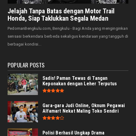
JELAJAH
Saat Amal Masjid Keliru, Nasib Negeri
Jelajah Tanpa Batas dengan Motor Trail
Mengharu-biru
Honda, Siap Taklukkan Segala Medan
August 07, 2026
PedomanBengkulu.com, Bengkulu - Bagi Anda yang menginginkan
HONDA
sensasi berkendara berbeda sekaligus kendaraan yang tangguh di
Honda CUV e: Motor Listrik Canggih, Penuh
berbagai kondisi...
Keunggulan dan Sia...
August 07, 2026
POPULAR POSTS
Sadis! Paman Tewas di Tangan
Keponakan dengan Leher Terputus
Gara-gara Judi Online, Oknum Pegawai
Alfamart Nekat Maling Toko Sendiri
Polisi Berhasil Ungkap Drama