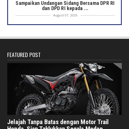
Sampaikan Undangan Sidang Bersama DPR RI
dan DPD RI kepada ...
August 07, 2026
DAERAH
Semarak HUT ke-81 RI, Pemkot Bengkulu
Gelar Lomba Kebersihan...
August 07, 2026
FEATURED POST
DAERAH
Jaga Kehormatan Simbol Negara, Walikota:
Jangan Pasang Bende...
August 07, 2026
DAERAH
Bersama Forkopimda, Walikota – Wawali
Bagikan 5.000 Bendera ...
August 07, 2026
JELAJAH
Saat Amal Masjid Keliru, Nasib Negeri
Jelajah Tanpa Batas dengan Motor Trail
Mengharu-biru
Honda, Siap Taklukkan Segala Medan