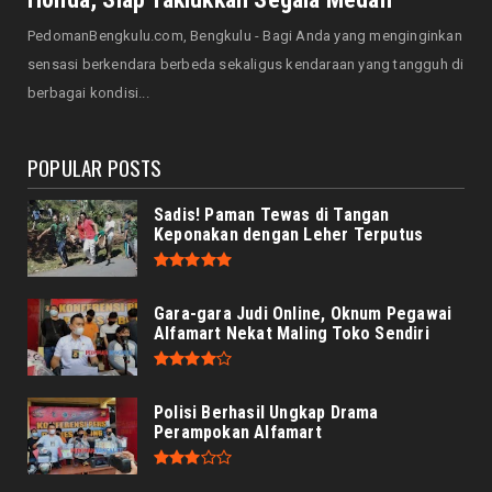
August 07, 2026
PedomanBengkulu.com, Bengkulu - Bagi Anda yang menginginkan
HONDA
sensasi berkendara berbeda sekaligus kendaraan yang tangguh di
Honda CUV e: Motor Listrik Canggih, Penuh
berbagai kondisi...
Keunggulan dan Sia...
August 07, 2026
POPULAR POSTS
Sadis! Paman Tewas di Tangan
Keponakan dengan Leher Terputus
Gara-gara Judi Online, Oknum Pegawai
Alfamart Nekat Maling Toko Sendiri
Polisi Berhasil Ungkap Drama
Perampokan Alfamart