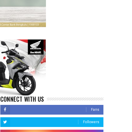
CONNECT WITH US
Fans
Followers