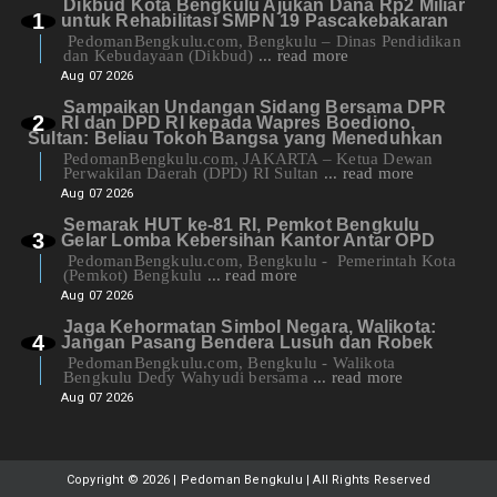
Dikbud Kota Bengkulu Ajukan Dana Rp2 Miliar
untuk Rehabilitasi SMPN 19 Pascakebakaran
PedomanBengkulu.com, Bengkulu – Dinas Pendidikan
dan Kebudayaan (Dikbud)
... read more
Aug 07 2026
Sampaikan Undangan Sidang Bersama DPR
RI dan DPD RI kepada Wapres Boediono,
Sultan: Beliau Tokoh Bangsa yang Meneduhkan
PedomanBengkulu.com, JAKARTA – Ketua Dewan
Perwakilan Daerah (DPD) RI Sultan
... read more
Aug 07 2026
Semarak HUT ke-81 RI, Pemkot Bengkulu
Gelar Lomba Kebersihan Kantor Antar OPD
PedomanBengkulu.com, Bengkulu - Pemerintah Kota
(Pemkot) Bengkulu
... read more
Aug 07 2026
Jaga Kehormatan Simbol Negara, Walikota:
Jangan Pasang Bendera Lusuh dan Robek
PedomanBengkulu.com, Bengkulu - Walikota
Bengkulu Dedy Wahyudi bersama
... read more
Aug 07 2026
Copyright ©
2026 | Pedoman Bengkulu | All Rights Reserved