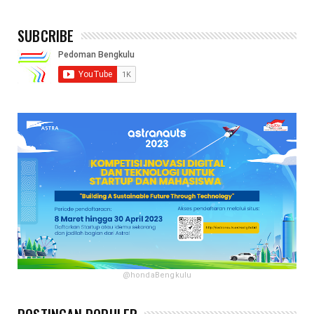
SUBCRIBE
@hondaBengkulu