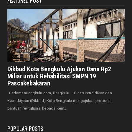
FEATURED POST
Senator Leni John Latief: Saatnya
Mengutamakan Rehabilitasi
August 06, 2026
NASIONAL
Prabowo Apresiasi Teknologi Genteng Ramah
Lingkungan BRIN, M...
August 06, 2026
DAERAH
Realisasi Investasi Kota Bengkulu Capai
Dikbud Kota Bengkulu Ajukan Dana Rp2
Rp1,34 Triliun, DPMP...
Miliar untuk Rehabilitasi SMPN 19
August 06, 2026
Pascakebakaran
DAERAH
PedomanBengkulu.com, Bengkulu – Dinas Pendidikan dan
Rawat Tenaga Kerja dengan Jaminan Sosial,
Kebudayaan (Dikbud) Kota Bengkulu mengajukan proposal
Dedy: Mereka Adala...
bantuan revitalisasi kepada Kem...
August 06, 2026
POPULAR POSTS