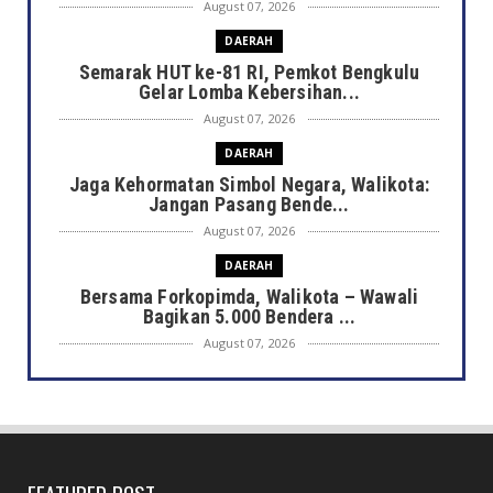
August 07, 2026
DAERAH
Semarak HUT ke-81 RI, Pemkot Bengkulu
Gelar Lomba Kebersihan...
August 07, 2026
DAERAH
Jaga Kehormatan Simbol Negara, Walikota:
Jangan Pasang Bende...
August 07, 2026
DAERAH
Bersama Forkopimda, Walikota – Wawali
Bagikan 5.000 Bendera ...
August 07, 2026
JELAJAH
Saat Amal Masjid Keliru, Nasib Negeri
Mengharu-biru
August 07, 2026
NASIONAL