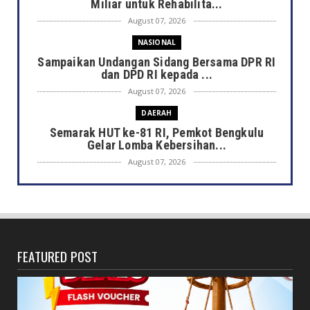
Miliar untuk Rehabilita...
August 07, 2026
NASIONAL
Sampaikan Undangan Sidang Bersama DPR RI
dan DPD RI kepada ...
August 07, 2026
DAERAH
Semarak HUT ke-81 RI, Pemkot Bengkulu
Gelar Lomba Kebersihan...
August 07, 2026
DAERAH
Jaga Kehormatan Simbol Negara, Walikota:
Jangan Pasang Bende...
August 07, 2026
FEATURED POST
DAERAH
Bersama Forkopimda, Walikota – Wawali
Bagikan 5.000 Bendera ...
August 07, 2026