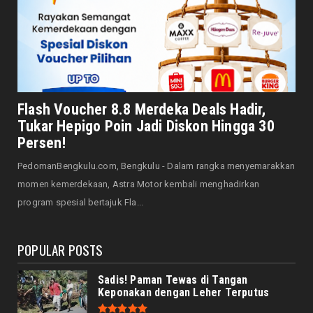
JELAJAH
Saat Amal Masjid Keliru, Nasib Negeri
Mengharu-biru
August 07, 2026
HONDA
Honda CUV e: Motor Listrik Canggih, Penuh
Flash Voucher 8.8 Merdeka Deals Hadir,
Keunggulan dan Sia...
Tukar Hepigo Poin Jadi Diskon Hingga 30
August 07, 2026
Persen!
HONDA
PedomanBengkulu.com, Bengkulu - Dalam rangka menyemarakkan
Servis Bukan Saat Rusak: Astra Motor
momen kemerdekaan, Astra Motor kembali menghadirkan
Bengkulu Ingatkan Penti...
program spesial bertajuk Fla...
August 07, 2026
POPULAR POSTS
Sadis! Paman Tewas di Tangan
Keponakan dengan Leher Terputus