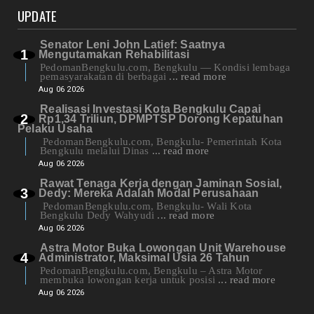
UPDATE
Senator Leni John Latief: Saatnya
Mengutamakan Rehabilitasi
PedomanBengkulu.com, Bengkulu — Kondisi lembaga
pemasyarakatan di berbagai
... read more
Aug 06 2026
Realisasi Investasi Kota Bengkulu Capai
Rp1,34 Triliun, DPMPTSP Dorong Kepatuhan
Pelaku Usaha
PedomanBengkulu.com, Bengkulu- Pemerintah Kota
Bengkulu melalui Dinas
... read more
Aug 06 2026
Rawat Tenaga Kerja dengan Jaminan Sosial,
Dedy: Mereka Adalah Modal Perusahaan
PedomanBengkulu.com, Bengkulu- Wali Kota
Bengkulu Dedy Wahyudi
... read more
Aug 06 2026
Astra Motor Buka Lowongan Unit Warehouse
Administrator, Maksimal Usia 26 Tahun
PedomanBengkulu.com, Bengkulu – Astra Motor
membuka lowongan kerja untuk posisi
... read more
Aug 06 2026