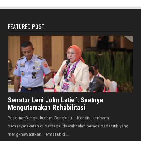
Heboh Bak Kunjungan Presiden, Walikota
Dedy Tinjau Cek Keseh...
August 06, 2026
FEATURED POST
HONDA
Lebih Pasti dengan Kampas Rem Asli Honda,
Pengereman Maksima...
August 06, 2026
HOTEL MERCURE
Mercure Bengkulu Hadirkan Staycation
Ramah Keluarga, Tamu Da...
August 05, 2026
EKONOMI
Hotel Santika Bengkulu Hadirkan Promo HUT
Senator Leni John Latief: Saatnya
ke-81 RI, Kamar Mu...
Mengutamakan Rehabilitasi
August 05, 2026
PedomanBengkulu.com, Bengkulu — Kondisi lembaga
NASIONAL
pemasyarakatan di berbagai daerah telah berada pada titik yang
Menjadi Tuan Rumah Sidang Tahunan MPR RI
mengkhawatirkan. Termasuk di...
dan Sidang Bersama...