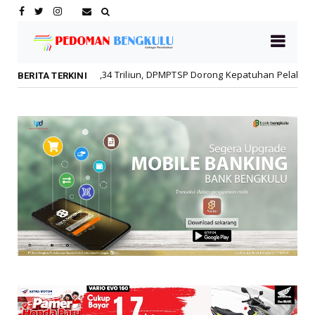
4 Triliun, DPMPTSP Dorong Kepatuhan Pelaku Usaha
Raw
Daerah
BERITA TERKINI